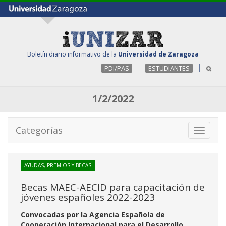
Boletín diario informativo de la
Universidad de Zaragoza
PDI/PAS
ESTUDIANTES
1/2/2022
Categorías
Toggle
navigati
AYUDAS, PREMIOS Y BECAS
Becas MAEC-AECID para capacitación de
jóvenes españoles 2022-2023
Convocadas por la Agencia Española de
Cooperación Internacional para el Desarrollo