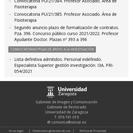
Convocatoria PU/21/384. Profesor Asociado. Área de
Fisioterapia
Convocatoria PU/21/385. Profesor Asociado. Área de
Fisioterapia
Segundo anuncio plazo de formalización de contratos.
Pza. 396. Concurso público curso 2021/2022. Profesor
Ayudante Doctor. Plazas nº 393 a 396
CONVOCATORIAS PTGAS DE APOYO A LA INVESTIGACIÓN
Lista definitiva admitidos. Personal indefinido.
Especialista Superior gestión investigación. I3A. PRI-
054/2021
Gabinete de Imagen y Comunicación
Gabinete de Rectorado
Universidad de Zaragoza
T. 976 761 019
@
comunica@unizar.es
Aviso Legal
Condiciones generales de uso
Política de Privacidad