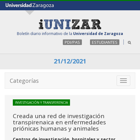
Boletín diario informativo de la
Universidad de Zaragoza
PDI/PAS
ESTUDIANTES
21/12/2021
Categorías
Toggle
navigati
INVESTIGACIÓN Y TRANSFERENCIA
Creada una red de investigación
transpirenaica en enfermedades
priónicas humanas y animales
Centros de investigación, hospitales y sector