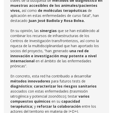
través de la búsqueda de
métodos de diagnóstico
en
muestras accesibles de los animales/pacientes
vivos,
así como
de moléculas terapéuticas
de
aplicación en estas enfermedades de curso fatal”, han
destacado
Juan José Badiola y Rosa Bolea.
En su opinión, las
sinergias
que se han establecido al
combinar los recursos de infraestructuras de los
Centros de Investigación transfronterizos, así como la
riqueza de la multidisciplinaridad que han aportado los
socios del proyecto, “han generado
una red de
innovación e investigación muy potente a nivel
internacional
en el ámbito de las enfermedades
priónicas”.
En concreto, esta red ha contribuido a desarrollar
métodos innovadores
para futuros tests de
diagnóstico
;
caracterizar los riesgos sanitarios
asociados con estas enfermedades (trasmisión
iatrogénica y potencial zoonótico); testar
varios
compuestos químicos
en su
capacidad
terapéutica;
y
reforzar la colaboración
entre los
actores del territorio en materia de I+D+I.