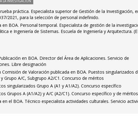
 LA INVESTIGACIÓN
ueba práctica. Especialista superior de Gestión de la Investigación, e
7/2021, para la selección de personal indefinido.
a en BOA. Personal temporal. Especialista de gestión de la investigaci
ca e Ingeniería de Sistemas. Escuela de Ingeniería y Arquitectura. (E
Publicación en BOA. Director del Área de Aplicaciones. Servicio de
ones. Libre designación
 Comisión de Valoración publicada en BOA. Puestos singularizados d
 y Grupo A/C, Subgrupo A2/C1. Concurso de méritos
tos singularizados Grupo A (A1 y A1/A2). Concurso específico
tos Grupos A (A1/A2) y A/C (A2/C1). Concurso específico y de mérito
a en el BOA. Técnico especialista actividades culturales. Servicio activ