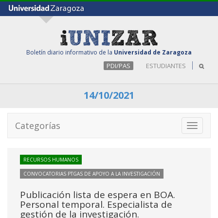
Boletín diario informativo de la
Universidad de Zaragoza
PDI/PAS
ESTUDIANTES
14/10/2021
Categorías
Toggle
navigati
RECURSOS HUMANOS
CONVOCATORIAS PTGAS DE APOYO A LA INVESTIGACIÓN
Publicación lista de espera en BOA.
Personal temporal. Especialista de
gestión de la investigación.