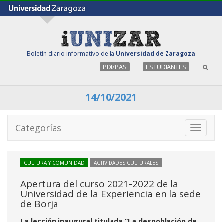
Boletín diario informativo de la
Universidad de Zaragoza
PDI/PAS
ESTUDIANTES
14/10/2021
Categorías
Toggle
navigati
CULTURA Y COMUNIDAD
ACTIVIDADES CULTURALES
Apertura del curso 2021-2022 de la
Universidad de la Experiencia en la sede
de Borja
La lección inaugural titulada “La despoblación de