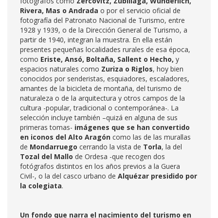
fotógrafos como
Zercovitz, Zubillaga, Wunderlich,
Rivera, Mas o Andrada
o por el servicio oficial de
fotografía del Patronato Nacional de Turismo, entre
1928 y 1939, o de la Dirección General de Turismo, a
partir de 1940, integran la muestra. En ella están
presentes pequeñas localidades rurales de esa época,
como
Eriste, Ansó, Boltaña, Sallent o Hecho,
y
espacios naturales como
Zuriza o Riglos
, hoy bien
conocidos por senderistas, esquiadores, escaladores,
amantes de la bicicleta de montaña, del turismo de
naturaleza o de la arquitectura y otros campos de la
cultura -popular, tradicional o contemporánea-. La
selección incluye también –quizá en alguna de sus
primeras tomas-
imágenes que se han convertido
en iconos del Alto Aragón
como las de las murallas
de
Mondarruego
cerrando la vista de
Torla
, la del
Tozal del Mallo
de Ordesa -que recogen dos
fotógrafos distintos en los años previos a la Guera
Civil-, o la del casco urbano de
Alquézar presidido por
la colegiata
.
Un fondo que narra el nacimiento del turismo en