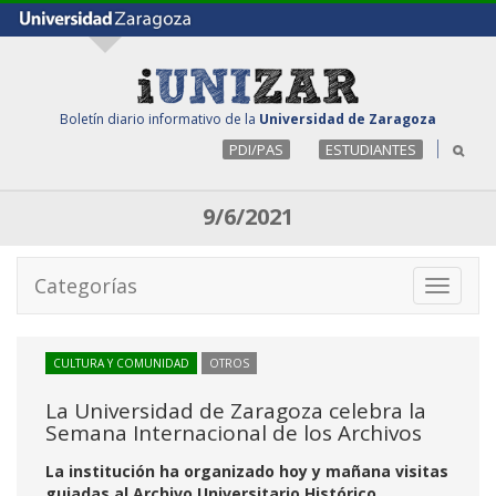
Boletín diario informativo de la
Universidad de Zaragoza
PDI/PAS
ESTUDIANTES
9/6/2021
Categorías
Toggle
navigati
CULTURA Y COMUNIDAD
OTROS
La Universidad de Zaragoza celebra la
Semana Internacional de los Archivos
La institución ha organizado hoy y mañana visitas
guiadas al Archivo Universitario Histórico