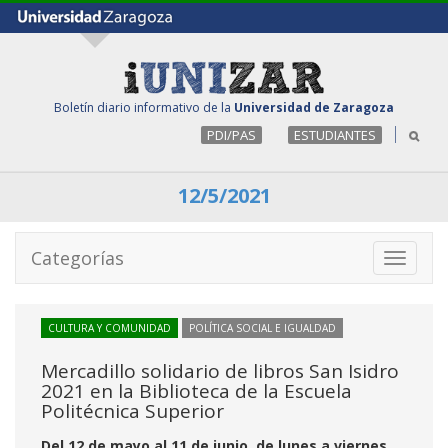
Boletín diario informativo de la
Universidad de Zaragoza
PDI/PAS
ESTUDIANTES
12/5/2021
Categorías
Toggle
navigati
CULTURA Y COMUNIDAD
POLÍTICA SOCIAL E IGUALDAD
Mercadillo solidario de libros San Isidro
2021 en la Biblioteca de la Escuela
Politécnica Superior
Del 12 de mayo al 11 de junio, de lunes a viernes