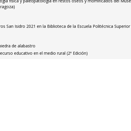
ología física y paleopatología en restos óseos y momificados del Mus
aragoza)
bros San Isidro 2021 en la Biblioteca de la Escuela Politécnica Superior
 piedra de alabastro
ecurso educativo en el medio rural (2ª Edición)