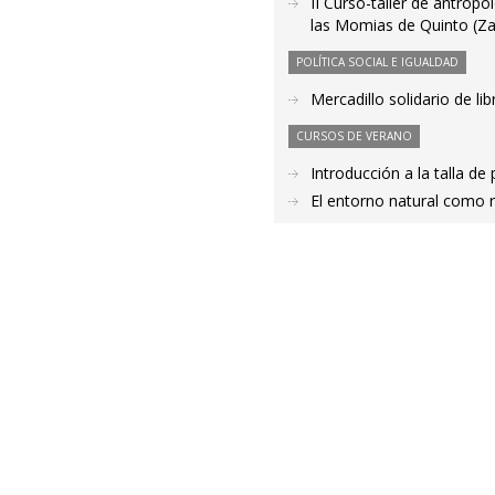
II Curso-taller de antrop
las Momias de Quinto (Z
POLÍTICA SOCIAL E IGUALDAD
Mercadillo solidario de li
CURSOS DE VERANO
Introducción a la talla de
El entorno natural como r