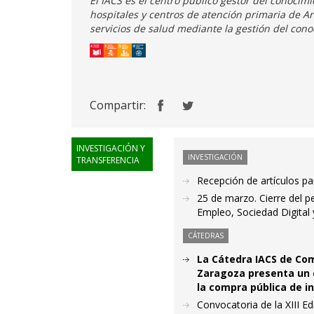
El IACS es el centro público gestor del conocim
hospitales y centros de atención primaria de Ar
servicios de salud mediante la gestión del cono
Compartir:
INVESTIGACIÓN Y
INVESTIGACIÓN
TRANSFERENCIA
Recepción de artículos par
25 de marzo. Cierre del pe
Empleo, Sociedad Digital y
CÁTEDRAS
La Cátedra IACS de Com
Zaragoza presenta un c
la compra pública de i
Convocatoria de la XIII E