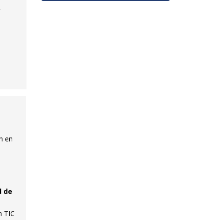
ón en
d de
n TIC