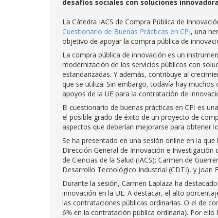
desafíos sociales con soluciones innovador
La Cátedra IACS de Compra Pública de Innovación
Cuestionario de Buenas Prácticas en CPI
, una he
objetivo de apoyar la compra pública de innovaci
La compra pública de innovación es un instrumen
modernización de los servicios públicos con solu
estandarizadas. Y además, contribuye al crecimi
que se utiliza. Sin embargo, todavía hay muchos 
apoyos de la UE para la contratación de innovaci
El cuestionario de buenas prácticas en CPI es una
el posible grado de éxito de un proyecto de comp
aspectos que deberían mejorarse para obtener l
Se ha presentado en una sesión online en la que
Dirección General de Innovación e Investigación 
de Ciencias de la Salud (IACS); Carmen de Guerrer
Desarrollo Tecnológico Industrial (CDTI), y Joan 
Durante la sesión, Carmen Laplaza ha destacado l
innovación en la UE. A destacar, el alto porcent
las contrataciones públicas ordinarias. O el de co
6% en la contratación pública ordinaria). Por ell