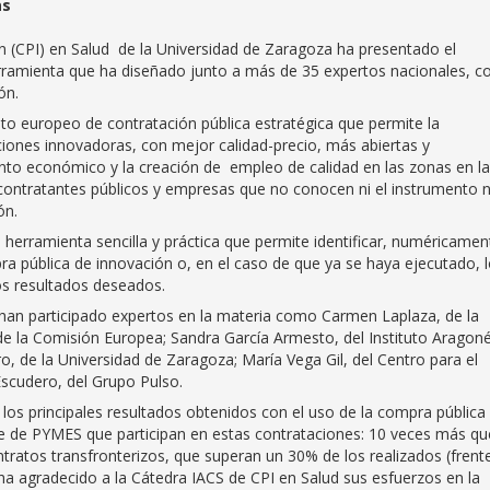
as
 (CPI) en Salud de la Universidad de Zaragoza ha presentado el
rramienta que ha diseñado junto a más de 35 expertos nacionales, co
ón.
to europeo de contratación pública estratégica que permite la
ciones innovadoras, con mejor calidad-precio, más abiertas y
ento económico y la creación de empleo de calidad en las zonas en l
contratantes públicos y empresas que no conocen ni el instrumento n
ón.
 herramienta sencilla y práctica que permite identificar, numéricamen
ra pública de innovación o, en el caso de que ya se haya ejecutado, 
os resultados deseados.
 han participado expertos en la materia como Carmen Laplaza, de la
de la Comisión Europea; Sandra García Armesto, del Instituto Aragon
o, de la Universidad de Zaragoza; María Vega Gil, del Centro para el
Escudero, del Grupo Pulso.
os principales resultados obtenidos con el uso de la compra pública
aje de PYMES que participan en estas contrataciones: 10 veces más qu
ntratos transfronterizos, que superan un 30% de los realizados (frente
o ha agradecido a la Cátedra IACS de CPI en Salud sus esfuerzos en la