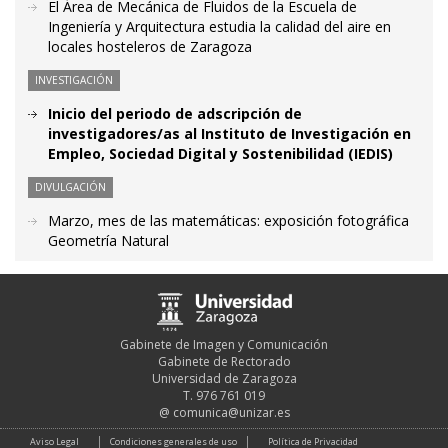
El Área de Mecánica de Fluidos de la Escuela de
Ingeniería y Arquitectura estudia la calidad del aire en
locales hosteleros de Zaragoza
INVESTIGACIÓN
Inicio del periodo de adscripción de
investigadores/as al Instituto de Investigación en
Empleo, Sociedad Digital y Sostenibilidad (IEDIS)
DIVULGACIÓN
Marzo, mes de las matemáticas: exposición fotográfica
Geometría Natural
Gabinete de Imagen y Comunicación
Gabinete de Rectorado
Universidad de Zaragoza
T. 976 761 019
@
comunica@unizar.es
Aviso Legal
Condiciones generales de uso
Política de Privacidad