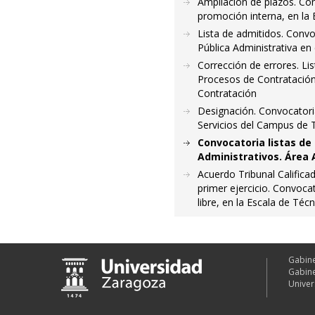
Ampliación de plazos. Con
promoción interna, en la 
Lista de admitidos. Conv
Pública Administrativa en
Corrección de errores. Li
Procesos de Contratación 
Contratación
Designación. Convocatoria
Servicios del Campus de T
Convocatoria listas de
Administrativos. Área A
Acuerdo Tribunal Califica
primer ejercicio. Convoca
libre, en la Escala de Téc
Gabine
Gabine
Univer