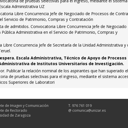
vocatoria de pruebas selectivas para el ingreso, mediante el sistema
Escala Administrativa UZ
ocatoria Libre Concurrencia Jefe de Negociado de Procesos de Contra
 el Servicio de Patrimonio, Compras y Contratación
sta de admitidos. Convocatoria Libre Concurrencia Jefe de Negociado
Pública Administrativa en el Servicio de Patrimonio, Compras y
 Libre Concurrencia Jefe de Secretaría de la Unidad Administrativa y
eruel.
 espera. Escala Administrativa, Técnico de Apoyo de Procesos
dministrativa de Institutos Universitarios de Investigación.
dor. Publicar la relación nominal de los aspirantes que han superado e
toria de pruebas selectivas para el ingreso, mediante el sistema acce
nicos Superiores de Laboratori
te de Imagen y Comunicación
T. 976 761 019
te de Rectorado
@
comunica@unizar.es
sidad de Zaragoza