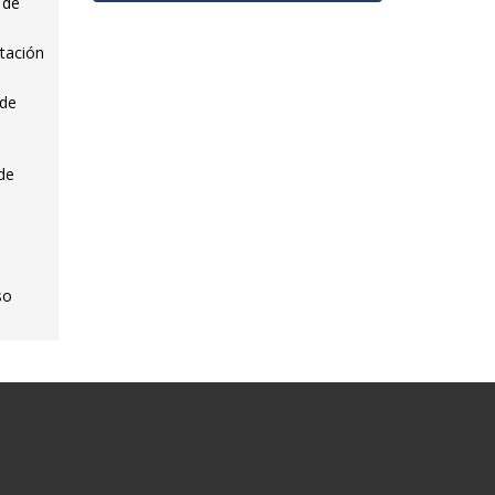
 de
tación
 de
 de
l
so