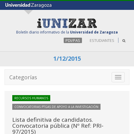
Boletín diario informativo de la
Universidad de Zaragoza
PDI/PAS
ESTUDIANTES
1/12/2015
Categorías
Toggle
navigati
RECURSOS HUMANOS
CONVOCATORIAS PTGAS DE APOYO A LA INVESTIGACIÓN
Lista definitiva de candidatos.
Convocatoria pública (Nº Ref: PRI-
97/2015)