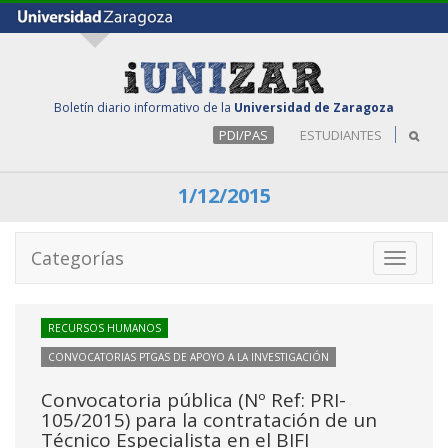
Boletín diario informativo de la
Universidad de Zaragoza
PDI/PAS
ESTUDIANTES
1/12/2015
Categorías
Toggle
navigati
RECURSOS HUMANOS
CONVOCATORIAS PTGAS DE APOYO A LA INVESTIGACIÓN
Convocatoria pública (Nº Ref: PRI-
105/2015) para la contratación de un
Técnico Especialista en el BIFI