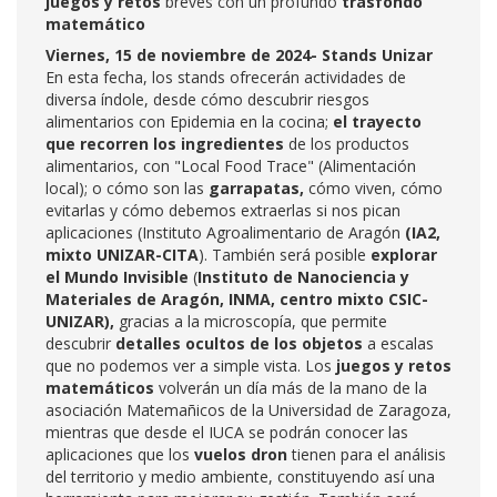
juegos y retos
breves con un profundo
trasfondo
matemático
Viernes, 15 de noviembre de 2024- Stands Unizar
En esta fecha, los stands ofrecerán actividades de
diversa índole, desde cómo descubrir riesgos
alimentarios con Epidemia en la cocina;
el trayecto
que recorren los ingredientes
de los productos
alimentarios, con "Local Food Trace" (Alimentación
local); o cómo son las
garrapatas,
cómo viven, cómo
evitarlas y cómo debemos extraerlas si nos pican
aplicaciones (Instituto Agroalimentario de Aragón
(IA2,
mixto UNIZAR-CITA
). También será posible
explorar
el Mundo Invisible
(
Instituto de Nanociencia y
Materiales de Aragón, INMA, centro mixto CSIC-
UNIZAR),
gracias a la microscopía, que permite
descubrir
detalles ocultos de los objetos
a escalas
que no podemos ver a simple vista. Los
juegos y retos
matemáticos
volverán un día más de la mano de la
asociación Matemañicos de la Universidad de Zaragoza,
mientras que desde el IUCA se podrán conocer las
aplicaciones que los
vuelos dron
tienen para el análisis
del territorio y medio ambiente, constituyendo así una