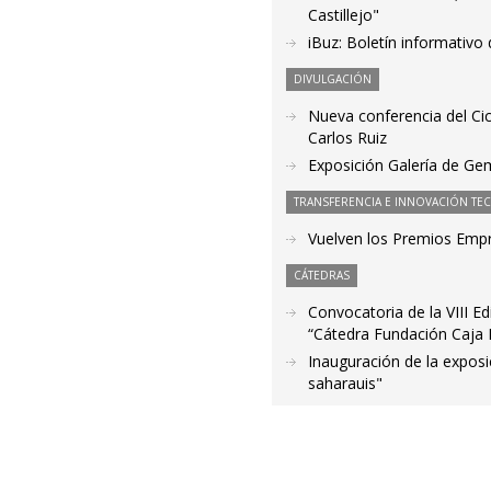
Castillejo"
iBuz: Boletín informativo
DIVULGACIÓN
Nueva conferencia del Cicl
Carlos Ruiz
Exposición Galería de Gem
TRANSFERENCIA E INNOVACIÓN TE
Vuelven los Premios Empr
CÁTEDRAS
Convocatoria de la VIII E
“Cátedra Fundación Caja 
Inauguración de la expo
saharauis"