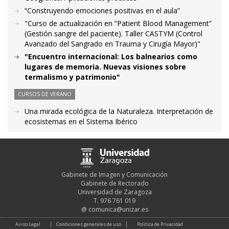
“Construyendo emociones positivas en el aula”
"Curso de actualización en “Patient Blood Management”
(Gestión sangre del paciente). Taller CASTYM (Control
Avanzado del Sangrado en Trauma y Cirugía Mayor)"
"Encuentro internacional: Los balnearios como
lugares de memoria. Nuevas visiones sobre
termalismo y patrimonio"
CURSOS DE VERANO
Una mirada ecológica de la Naturaleza. Interpretación de
ecosistemas en el Sistema Ibérico
Gabinete de Imagen y Comunicación
Gabinete de Rectorado
Universidad de Zaragoza
T. 976 761 019
@
comunica@unizar.es
Aviso Legal
Condiciones generales de uso
Política de Privacidad