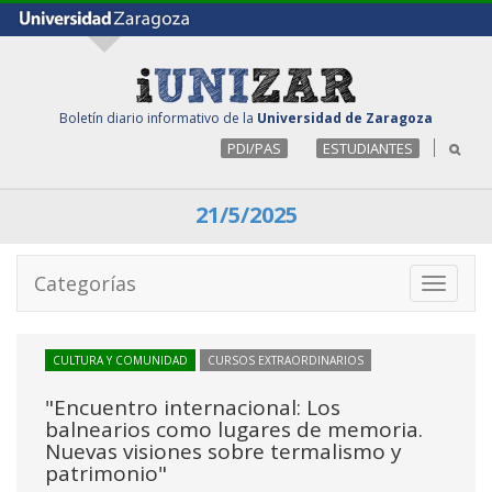
Boletín diario informativo de la
Universidad de Zaragoza
PDI/PAS
ESTUDIANTES
21/5/2025
Categorías
Toggle
navigati
CULTURA Y COMUNIDAD
CURSOS EXTRAORDINARIOS
"Encuentro internacional: Los
balnearios como lugares de memoria.
Nuevas visiones sobre termalismo y
patrimonio"