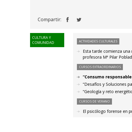
Compartir:
CULTURA Y
ACTIVIDADES CULTURALES
COMUNIDAD
Esta tarde comienza una nu
profesora Mª Pilar Pobla
CURSOS EXTRAORDINARIOS
“Consumo responsable 
“Desafíos y Soluciones pa
“Geología y reto energét
CURSOS DE VERANO
El psicólogo forense en 