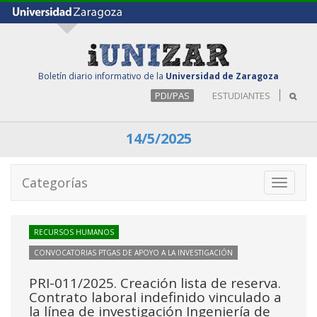
Boletín diario informativo de la
Universidad de Zaragoza
PDI/PAS
ESTUDIANTES
14/5/2025
Categorías
Toggle
navigati
RECURSOS HUMANOS
CONVOCATORIAS PTGAS DE APOYO A LA INVESTIGACIÓN
PRI-011/2025. Creación lista de reserva.
Contrato laboral indefinido vinculado a
la línea de investigación Ingeniería de