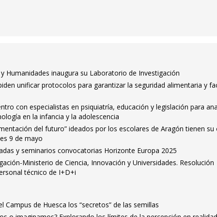
o y Humanidades inaugura su Laboratorio de Investigación
iden unificar protocolos para garantizar la seguridad alimentaria y faci
ro con especialistas en psiquiatría, educación y legislación para ana
nología en la infancia y la adolescencia
imentación del futuro” ideados por los escolares de Aragón tienen su 
rnes 9 de mayo
adas y seminarios convocatorias Horizonte Europa 2025
igación-Ministerio de Ciencia, Innovación y Universidades. Resolución
ersonal técnico de I+D+i
el Campus de Huesca los “secretos” de las semillas
os o imaginamos? Explorando los límites de la percepción en realida