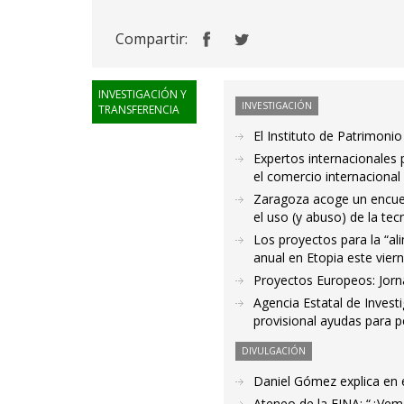
Compartir:
INVESTIGACIÓN Y
INVESTIGACIÓN
TRANSFERENCIA
El Instituto de Patrimoni
Expertos internacionales p
el comercio internacional
Zaragoza acoge un encuent
el uso (y abuso) de la tec
Los proyectos para la “al
anual en Etopia este vie
Proyectos Europeos: Jorn
Agencia Estatal de Invest
provisional ayudas para p
DIVULGACIÓN
Daniel Gómez explica en 
Ateneo de la EINA: “¿Vem