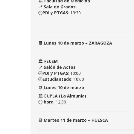
🏛
Facultad de Medicina
📍
Sala de Grados
🕘
PDI y PTGAS
: 13:30
📆 Lunes 10 de marzo – ZARAGOZA
🏛
FECEM
📍
Salón de Actos
🕘
PDI y PTGAS
: 10:00
🕘
Estudiantado
: 10:00
📆
Lunes 10 de marzo
🏛
EUPLA (La Almunia)
🕘
hora
: 12:30
📆
Martes 11 de marzo – HUESCA