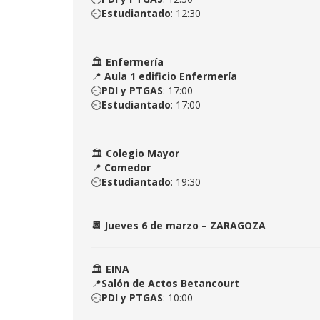
🕘
Estudiantado
: 12:30
🏛
Enfermería
📍
Aula 1 edificio Enfermería
🕘
PDI y PTGAS
: 17:00
🕘
Estudiantado
: 17:00
🏛
Colegio Mayor
📍
Comedor
🕘
Estudiantado
: 19:30
📆 Jueves 6 de marzo – ZARAGOZA
🏛
EINA
📍
Salón de Actos Betancourt
🕘
PDI y PTGAS
: 10:00