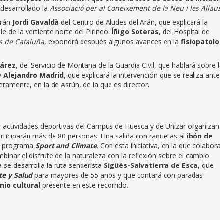
desarrollado la
Associació per al Coneixement de la Neu i les Allau
drán
Jordi Gavaldà
del Centro de Aludes del Arán, que explicará la
le de la vertiente norte del Pirineo.
Íñigo Soteras
, del Hospital de
s de Cataluña
, expondrá después algunos avances en la
fisiopatolo
nárez
, del Servicio de Montaña de la Guardia Civil, que hablará sobre l
 y
Alejandro Madrid
, que explicará la intervención que se realiza ante
etamente, en la de Astún, de la que es director.
 actividades deportivas del Campus de Huesca y de Unizar organizan
participarán más de 80 personas. Una salida con raquetas al
ibón de
l programa
Sport and Climate
. Con esta iniciativa, en la que colabora
inar el disfrute de la naturaleza con la reflexión sobre el cambio
 se desarrolla la ruta senderista
Sigüés-Salvatierra de Esca
, que
e y Salud
para mayores de 55 años y que contará con paradas
nio cultural
presente en este recorrido.