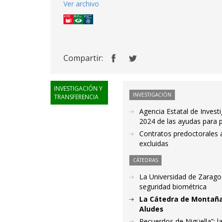
Ver archivo
Compartir:
INVESTIGACIÓN Y
INVESTIGACIÓN
TRANSFERENCIA
Agencia Estatal de Invest
2024 de las ayudas para 
Contratos predoctorales a
excluidas
CÁTEDRAS
La Universidad de Zaragoza
seguridad biométrica
La Cátedra de Montaña 
Aludes
Recuerdos de Nigüella”: l