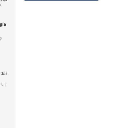
s
.
gía
a
 dos
 las