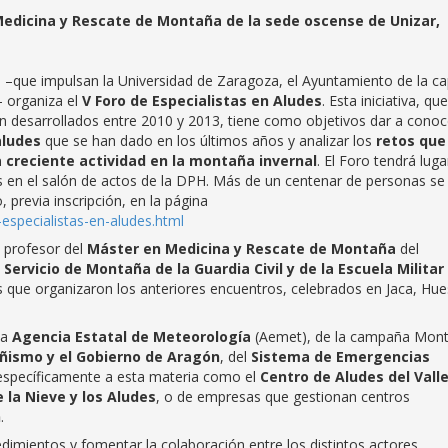
n Medicina y Rescate de Montaña de la sede oscense de Unizar,
que impulsan la Universidad de Zaragoza, el Ayuntamiento de la cap
- organiza el
V Foro de Especialistas en Aludes
. Esta iniciativa, qu
ón desarrollados entre 2010 y 2013, tiene como objetivos dar a conoc
aludes
que se han dado en los últimos años y analizar los
retos que
a creciente actividad en la montaña invernal
. El Foro tendrá luga
s en el salón de actos de la DPH. Más de un centenar de personas se
o, previa inscripción, en la página
-especialistas-en-aludes.html
, profesor del
Máster en Medicina y Rescate de Montaña
del
 Servicio de Montaña de la Guardia Civil y de la Escuela Militar
s que organizaron los anteriores encuentros, celebrados en Jaca, Hue
la
Agencia Estatal de Meteorología
(Aemet), de la campaña Mon
ismo y el Gobierno de Aragón
, del
Sistema de Emergencias
 específicamente a esta materia como el
Centro de Aludes del Vall
 la Nieve y los Aludes
, o de empresas que gestionan centros
n
.
dimientos y fomentar la colaboración entre los distintos actores