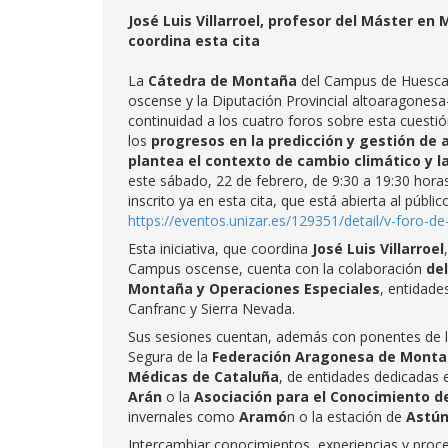
José Luis Villarroel, profesor del Máster e
coordina esta cita
La
Cátedra de Montaña
del Campus de Huesca –
oscense y la Diputación Provincial altoaragonesa
continuidad a los cuatro foros sobre esta cuesti
los
progresos en la predicción y gestión de 
plantea el contexto de cambio climático y l
este sábado, 22 de febrero, de 9:30 a 19:30 hora
inscrito ya en esta cita, que está abierta al públic
https://eventos.unizar.es/129351/detail/v-foro-de
Esta iniciativa, que coordina
José Luis Villarroel
Campus oscense, cuenta con la colaboración
del
Montaña y Operaciones Especiales
, entidade
Canfranc y Sierra Nevada.
Sus sesiones cuentan, además con ponentes de 
Segura de la
Federación Aragonesa de Montañ
Médicas
de Cataluña
, de entidades dedicadas
Arán
o la
Asociación para el Conocimiento de
invernales como
Aramó
n o la estación de
Astú
Intercambiar conocimientos, experiencias y proce