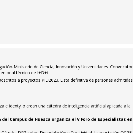
igación-Ministerio de Ciencia, Innovación y Universidades. Convocator
personal técnico de I+D+i
dscritos a proyectos PID2023. Lista definitiva de personas admitidas
 e Identy.io crean una cátedra de inteligencia artificial aplicada a la
del Campus de Huesca organiza el V Foro de Especialistas en
a Cátedra DPZ sobre Despoblación y Creatividad, la asociación OCRE 