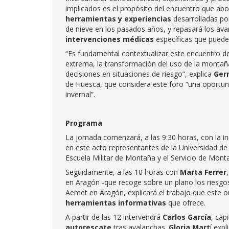
implicados es el propósito del encuentro que abo
herramientas y experiencias
desarrolladas por
de nieve en los pasados años, y repasará los av
intervenciones médicas
específicas que pueden
“Es fundamental contextualizar este encuentro d
extrema, la transformación del uso de la montañ
decisiones en situaciones de riesgo”, explica
Ger
de Huesca, que considera este foro “una oportun
invernal”.
Programa
La jornada comenzará, a las 9:30 horas, con la in
en este acto representantes de la Universidad de
Escuela Militar de Montaña y el Servicio de Montañ
Seguidamente, a las 10 horas con
Marta Ferrer
en Aragón -que recoge sobre un plano los riesgos
Aemet en Aragón, explicará el trabajo que este o
herramientas informativas
que ofrece.
A partir de las 12 intervendrá
Carlos García
, cap
autorescate
tras avalanchas.
Gloria Mart
í exp