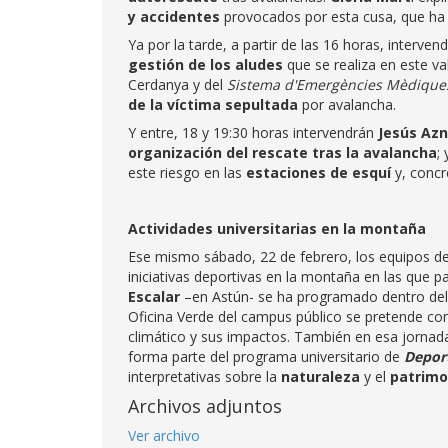
y accidentes
provocados por esta cusa, que ha 
Ya por la tarde, a partir de las 16 horas, interven
gestión de los aludes
que se realiza en este val
Cerdanya y del
Sistema d'Emergències Mèdique
de la víctima sepultada
por avalancha.
Y entre, 18 y 19:30 horas intervendrán
Jesús Az
organización del rescate tras la avalancha
;
este riesgo en las
estaciones de esquí
y, concr
Actividades universitarias en la montaña
Ese mismo sábado, 22 de febrero, los equipos de
iniciativas deportivas en la montaña en las que 
Escalar
–en Astún- se ha programado dentro de
Oficina Verde del campus público se pretende comb
climático y sus impactos. También en esa jornada
forma parte del programa universitario de
Deport
interpretativas sobre la
naturaleza
y el
patrimo
Archivos adjuntos
Ver archivo