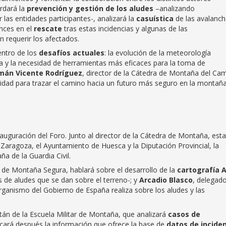
rdará la
prevención y gestión de los aludes
–analizando
 las entidades participantes-, analizará la
casuística
de las avalanc
ances en el
rescate
tras estas incidencias y algunas de las
 requerir los afectados.
entro de los
desafíos actuales
: la evolución de la meteorología
a y la necesidad de herramientas más eficaces para la toma de
mán Vicente Rodríguez
, director de la Cátedra de Montaña del Ca
idad para trazar el camino hacia un futuro más seguro en la montañ
auguración del Foro. Junto al director de la Cátedra de Montaña, est
 Zaragoza, el Ayuntamiento de Huesca y la Diputación Provincial, la
a de la Guardia Civil.
, de Montaña Segura, hablará sobre el desarrollo de la
cartografía 
 de aludes que se dan sobre el terreno-; y
Arcadio Blasco
, delegad
rganismo del Gobierno de España realiza sobre los aludes y las
itán de la Escuela Militar de Montaña, que analizará
casos de
licará después la información que ofrece la base de
datos de incide