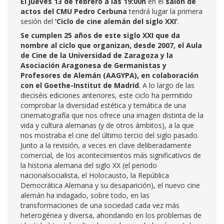
El jueves 13 de febrero a las 19:00h
en el
salón de
actos del CMU Pedro Cerbuna
tendrá lugar la primera
sesión del
‘Ciclo de cine alemán del siglo XXI’
.
Se cumplen 25 años de este siglo XXI que da
nombre al ciclo que organizan, desde 2007, el Aula
de Cine de la Universidad de Zaragoza y la
Asociación Aragonesa de Germanistas y
Profesores de Alemán (AAGYPA), en colaboración
con el Goethe-Institut de Madrid
. A lo largo de las
dieciséis ediciones anteriores, este ciclo ha permitido
comprobar la diversidad estética y temática de una
cinematografía que nos ofrece una imagen distinta de la
vida y cultura alemanas (y de otros ámbitos), a la que
nos mostraba el cine del último tercio del siglo pasado.
Junto a la revisión, a veces en clave deliberadamente
comercial, de los acontecimientos más significativos de
la historia alemana del siglo XX (el periodo
nacionalsocialista, el Holocausto, la República
Democrática Alemana y su desaparición), el nuevo cine
alemán ha indagado, sobre todo, en las
transformaciones de una sociedad cada vez más
heterogénea y diversa, ahondando en los problemas de