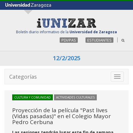
Boletín diario informativo de la
Universidad de Zaragoza
PDI/PAS
ESTUDIANTES
12/2/2025
Categorías
Toggle
navigati
CULTURA Y COMUNIDAD
ACTIVIDADES CULTURALES
Proyección de la película "Past lives
(Vidas pasadas)" en el Colegio Mayor
Pedro Cerbuna
Las sesiones tendrán lugar este fin de semana