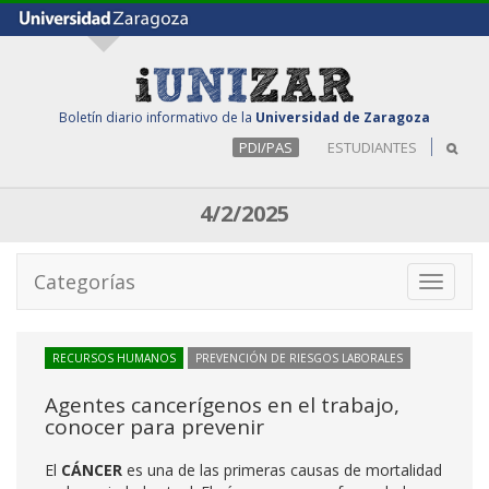
Boletín diario informativo de la
Universidad de Zaragoza
PDI/PAS
ESTUDIANTES
4/2/2025
Categorías
Toggle
navigati
RECURSOS HUMANOS
PREVENCIÓN DE RIESGOS LABORALES
Agentes cancerígenos en el trabajo,
conocer para prevenir
El
CÁNCER
es una de las primeras causas de mortalidad