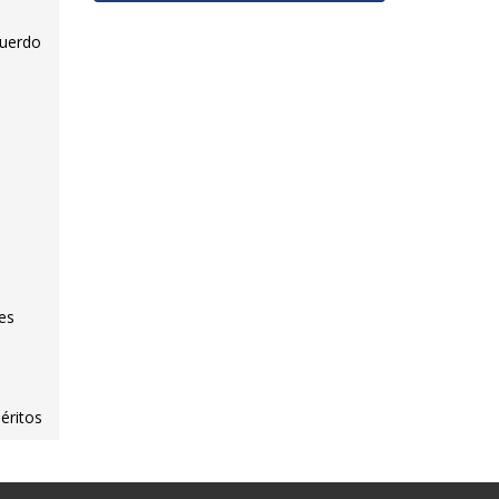
cuerdo
es
éritos