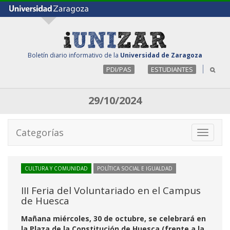
Boletín diario informativo de la
Universidad de Zaragoza
PDI/PAS
ESTUDIANTES
29/10/2024
Categorías
Toggle
navigati
CULTURA Y COMUNIDAD
POLÍTICA SOCIAL E IGUALDAD
III Feria del Voluntariado en el Campus
de Huesca
Mañana miércoles, 30 de octubre, se celebrará en
la Plaza de la Constitución de Huesca (frente a la