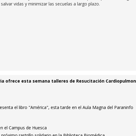
alvar vidas y minimizar las secuelas a largo plazo.
ia ofrece esta semana talleres de Resucitación Cardiopulmon
resenta el libro "América", esta tarde en el Aula Magna del Paraninfo
o en el Campus de Huesca
 próximo rastrillo solidario en la Biblioteca Biomédica