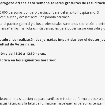
Zaragoza ofrece esta semana talleres gratuitos de resucitaci
0.000 personas por paro cardíaco fuera del ámbito hospitalario. Sin
er, avisar y actuar” ante una parada cardíaca.
car al público general y a los profesionales sanitarios sobre cómo det
y enseñar las maniobras indispensables para poder salvar una vida y 
ctubre, se realizarán dos jornadas impartidas por el doctor Jav
ultad de Veterinaria.
10h y de 11:30 a 12:30 horas.
ráctica en los siguientes horarios:
detectar una situación de paro cardíaco e iniciar de forma precoz una
stas técnicas y la falta de formación hace que las personas tengan