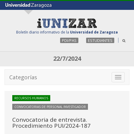
Boletín diario informativo de la
Universidad de Zaragoza
PDI/PAS
ESTUDIANTES
22/7/2024
Categorías
Toggle
navigati
RECURSOS HUMANOS
CONVOCATORIAS DE PERSONAL INVESTIGADOR
Convocatoria de entrevista.
Procedimiento PUI/2024-187