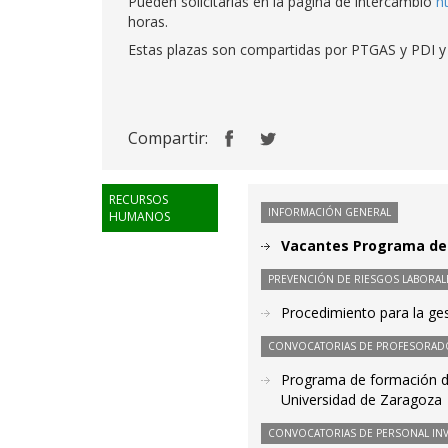
Pueden solicitarlas en la página de intercambio
h
horas.
Estas plazas son compartidas por PTGAS y PDI y 
Compartir:
RECURSOS
INFORMACIÓN GENERAL
HUMANOS
Vacantes Programa de 
PREVENCIÓN DE RIESGOS LABORAL
Procedimiento para la ge
CONVOCATORIAS DE PROFESORAD
Programa de formación do
Universidad de Zaragoza
CONVOCATORIAS DE PERSONAL IN