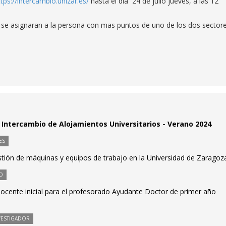
ttps://intercambio.unizar.es/
hasta el día 24 de julio jueves, a las 12
se asignaran a la persona con mas puntos de uno de los dos sectore
Intercambio de Alojamientos Universitarios - Verano 2024
ES
stión de máquinas y equipos de trabajo en la Universidad de Zaragoz
O
cente inicial para el profesorado Ayudante Doctor de primer año
VESTIGADOR