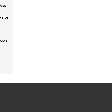
ional
Parte
tados