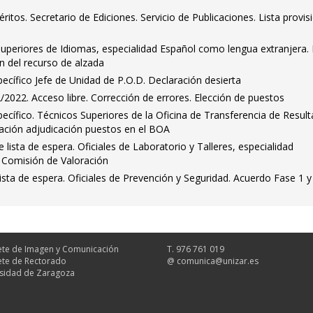
tos. Secretario de Ediciones. Servicio de Publicaciones. Lista provis
Superiores de Idiomas, especialidad Español como lengua extranjera. 
ón del recurso de alzada
cífico Jefe de Unidad de P.O.D. Declaración desierta
2/2022. Acceso libre. Corrección de errores. Elección de puestos
cífico. Técnicos Superiores de la Oficina de Transferencia de Resul
icación adjudicación puestos en el BOA
lista de espera. Oficiales de Laboratorio y Talleres, especialidad
 Comisión de Valoración
ista de espera. Oficiales de Prevención y Seguridad. Acuerdo Fase 1 y
te de Imagen y Comunicación
T. 976 761 019
te de Rectorado
@
comunica@unizar.es
sidad de Zaragoza