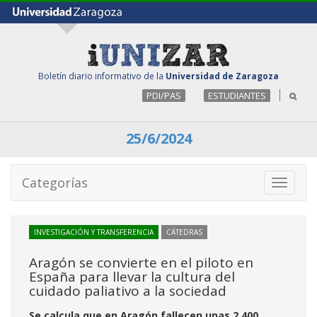
Boletín diario informativo de la
Universidad de Zaragoza
PDI/PAS
ESTUDIANTES
25/6/2024
Categorías
Toggle
navigati
INVESTIGACIÓN Y TRANSFERENCIA
CÁTEDRAS
Aragón se convierte en el piloto en
España para llevar la cultura del
cuidado paliativo a la sociedad
Se calcula que en Aragón fallecen unas 2.400