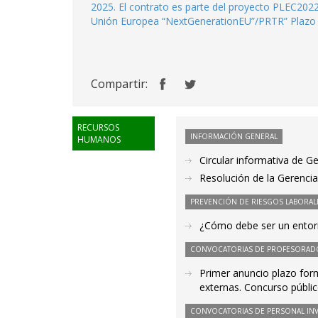
2025. El contrato es parte del proyecto PLEC20
Unión Europea “NextGenerationEU”/PRTR” Plazo d
Compartir:
RECURSOS
INFORMACIÓN GENERAL
HUMANOS
Circular informativa de G
Resolución de la Gerencia
PREVENCIÓN DE RIESGOS LABORAL
¿Cómo debe ser un entorn
CONVOCATORIAS DE PROFESORAD
Primer anuncio plazo for
externas. Concurso públi
CONVOCATORIAS DE PERSONAL IN