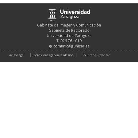
Gabinete de Imagen y Comunicación
Gabinete de Rectorado
Universidad de Zaragoza
T. 976 761 019
@
comunica@unizar.es
Aviso Legal
Condiciones generales de uso
Política de Privacidad