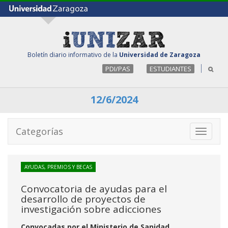
Boletín diario informativo de la
Universidad de Zaragoza
PDI/PAS
ESTUDIANTES
12/6/2024
Categorías
Toggle
navigati
AYUDAS, PREMIOS Y BECAS
Convocatoria de ayudas para el
desarrollo de proyectos de
investigación sobre adicciones
Convocadas por el Ministerio de Sanidad