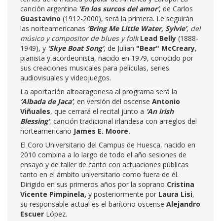
canción argentina
‘En los surcos del amor’
, de Carlos
Guastavino
(1912-2000), será la primera. Le seguirán
las norteamericanas
‘Bring Me Little Water, Sylvie’
,
del
músico y compositor de blues y folk
Lead Belly
(1888-
1949), y
‘Skye Boat Song’
, de Julian
"Bear" McCreary
,
pianista y acordeonista, nacido en 1979, conocido por
sus creaciones musicales para películas, series
audiovisuales y videojuegos.
La aportación altoaragonesa al programa será la
‘Albada de Jaca’
, en versión del oscense
Antonio
Viñuales
, que cerrará el recital junto a
‘An irish
Blessing’
, canción tradicional irlandesa con arreglos del
norteamericano
James E. Moore.
El Coro Universitario del Campus de Huesca, nacido en
2010 combina a lo largo de todo el año sesiones de
ensayo y de taller de canto con actuaciones públicas
tanto en el ámbito universitario como fuera de él.
Dirigido en sus primeros años por la soprano
Cristina
Vicente Pimpinela,
y posteriormente por
Laura Lisi
,
su responsable actual es el barítono oscense
Alejandro
Escuer
López.