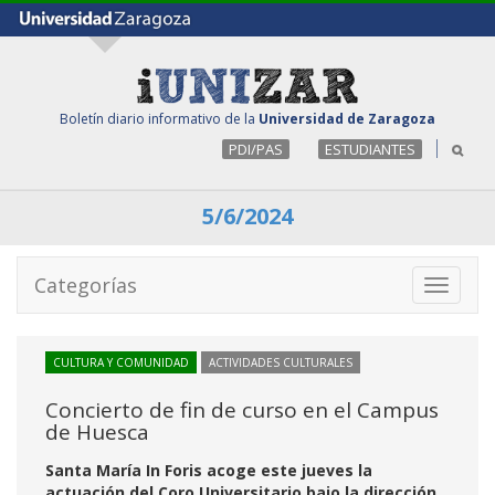
Boletín diario informativo de la
Universidad de Zaragoza
PDI/PAS
ESTUDIANTES
5/6/2024
Categorías
Toggle
navigati
CULTURA Y COMUNIDAD
ACTIVIDADES CULTURALES
Concierto de fin de curso en el Campus
de Huesca
Santa María In Foris acoge este jueves la
actuación del Coro Universitario bajo la dirección