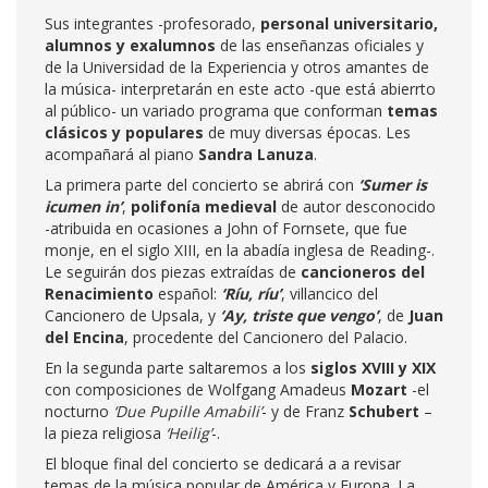
Sus integrantes -profesorado,
personal universitario,
alumnos y exalumnos
de las enseñanzas oficiales y
de la Universidad de la Experiencia y otros amantes de
la música- interpretarán en este acto -que está abierrto
al público- un variado programa que conforman
temas
clásicos y populares
de muy diversas épocas. Les
acompañará al piano
Sandra Lanuza
.
La primera parte del concierto se abrirá con
‘Sumer is
icumen in’
,
polifonía medieval
de autor desconocido
-atribuida en ocasiones a John of Fornsete, que fue
monje, en el siglo XIII, en la abadía inglesa de Reading-.
Le seguirán dos piezas extraídas de
cancioneros del
Renacimiento
español:
‘Ríu, ríu’
, villancico del
Cancionero de Upsala, y
‘Ay, triste que vengo’
, de
Juan
del Encina
, procedente del Cancionero del Palacio.
En la segunda parte saltaremos a los
siglos XVIII y XIX
con composiciones de Wolfgang Amadeus
Mozart
-el
nocturno
‘Due Pupille Amabili’
- y de Franz
Schubert
–
la pieza religiosa
‘Heilig’
-.
El bloque final del concierto se dedicará a a revisar
temas de la música popular de América y Europa. La