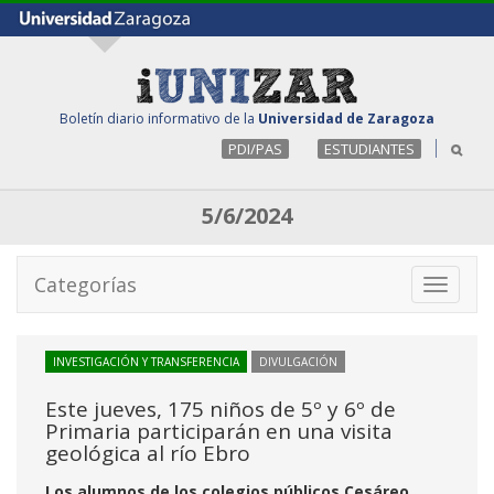
Boletín diario informativo de la
Universidad de Zaragoza
PDI/PAS
ESTUDIANTES
5/6/2024
Categorías
Toggle
navigati
INVESTIGACIÓN Y TRANSFERENCIA
DIVULGACIÓN
Este jueves, 175 niños de 5º y 6º de
Primaria participarán en una visita
geológica al río Ebro
Los alumnos de los colegios públicos Cesáreo