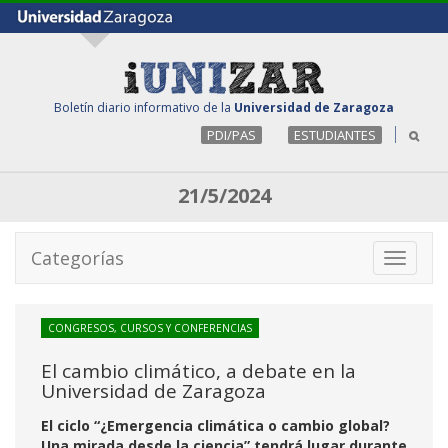
Boletín diario informativo de la
Universidad de Zaragoza
PDI/PAS
ESTUDIANTES
21/5/2024
Categorías
Toggle
navigati
CONGRESOS, CURSOS Y CONFERENCIAS
El cambio climático, a debate en la
Universidad de Zaragoza
El ciclo “¿Emergencia climática o cambio global?
Una mirada desde la ciencia” tendrá lugar durante