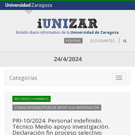
Boletín diario informativo de la
Universidad de Zaragoza
PDI/PAS
ESTUDIANTES
24/4/2024
Categorías
Toggle
navigati
RECURSOS HUMANOS
CONVOCATORIAS PTGAS DE APOYO A LA INVESTIGACIÓN
PRI-10/2024. Personal indefinido.
Técnico Medio apoyo investigación.
Declaración fin proceso selectivo