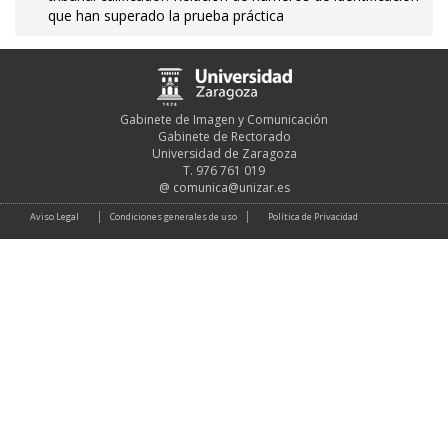
que han superado la prueba práctica
Gabinete de Imagen y Comunicación
Gabinete de Rectorado
Universidad de Zaragoza
T. 976 761 019
@
comunica@unizar.es
Aviso Legal
Condiciones generales de uso
Política de Privacidad