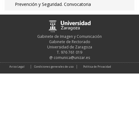
Prevención y Seguridad. Convocatoria
Gabinete de Imagen y Comunicación
Gabinete de Rectorado
Universidad de Zaragoza
T. 976 761 019
@
comunica@unizar.es
Aviso Legal
Condiciones generales de uso
Política de Privacidad