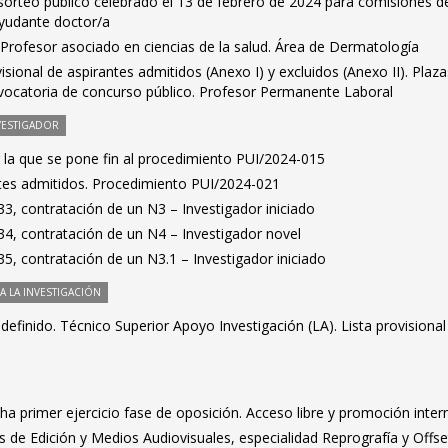
 sorteo público celebrado el 13 de febrero de 2024 para comisiones d
ayudante doctor/a
Profesor asociado en ciencias de la salud. Área de Dermatología
ovisional de aspirantes admitidos (Anexo I) y excluidos (Anexo II). Plaz
vocatoria de concurso público. Profesor Permanente Laboral
VESTIGADOR
 la que se pone fin al procedimiento PUI/2024-015
antes admitidos. Procedimiento PUI/2024-021
3, contratación de un N3 – Investigador iniciado
4, contratación de un N4 – Investigador novel
, contratación de un N3.1 – Investigador iniciado
 LA INVESTIGACIÓN
definido. Técnico Superior Apoyo Investigación (LA). Lista provisional
cha primer ejercicio fase de oposición. Acceso libre y promoción inter
es de Edición y Medios Audiovisuales, especialidad Reprografía y Offse