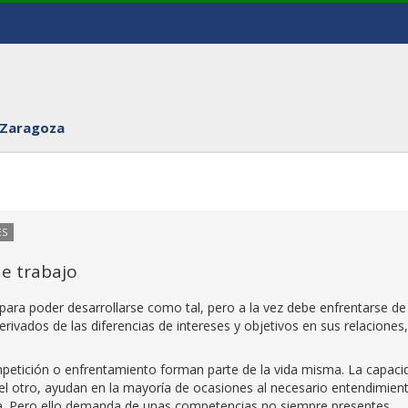
 Zaragoza
ES
de trabajo
ara poder desarrollarse como tal, pero a la vez debe enfrentarse de
ivados de las diferencias de intereses y objetivos en sus relaciones,
mpetición o enfrentamiento forman parte de la vida misma. La capaci
el otro, ayudan en la mayoría de ocasiones al necesario entendimien
ía. Pero ello demanda de unas competencias no siempre presentes,