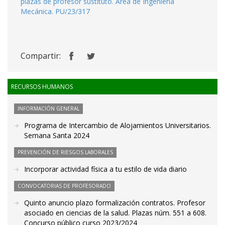
plazas de profesor sustituto. Área de Ingeniería
Mecánica. PU/23/317
Compartir:
RECURSOS HUMANOS
INFORMACIÓN GENERAL
Programa de Intercambio de Alojamientos Universitarios.
Semana Santa 2024
PREVENCIÓN DE RIESGOS LABORALES
Incorporar actividad física a tu estilo de vida diario
CONVOCATORIAS DE PROFESORADO
Quinto anuncio plazo formalización contratos. Profesor
asociado en ciencias de la salud. Plazas núm. 551 a 608.
Concurso público curso 2023/2024