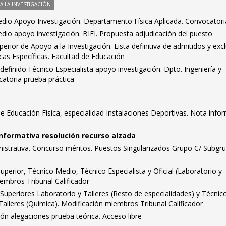
 LA INVESTIGACIÓN
dio Apoyo Investigación. Departamento Física Aplicada. Convocatori
dio apoyo investigación. BIFI. Propuesta adjudicación del puesto
rior de Apoyo a la Investigación. Lista definitiva de admitidos y excl
as Específicas. Facultad de Educación
definido.Técnico Especialista apoyo investigación. Dpto. Ingeniería y
catoria prueba práctica
e Educación Física, especialidad Instalaciones Deportivas. Nota info
informativa resolución recurso alzada
istrativa. Concurso méritos. Puestos Singularizados Grupo C/ Subgr
uperior, Técnico Medio, Técnico Especialista y Oficial (Laboratorio y
iembros Tribunal Calificador
Superiores Laboratorio y Talleres (Resto de especialidades) y Técnic
alleres (Química). Modificación miembros Tribunal Calificador
ión alegaciones prueba teórica. Acceso libre