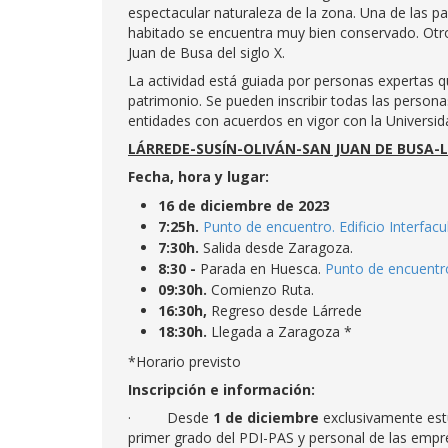
espectacular naturaleza de la zona. Una de las p
habitado se encuentra muy bien conservado. Otro 
Juan de Busa del siglo X.
La actividad está guiada por personas expertas 
patrimonio. Se pueden inscribir todas las person
entidades con acuerdos en vigor con la Universi
LÁRREDE-SUSÍN-OLIVÁN-SAN JUAN DE BUSA-
Fecha, hora y lugar:
16 de diciembre de 2023
7:25h.
Punto de encuentro. Edificio Interfac
7:30h.
Salida desde Zaragoza.
8:30 -
Parada en Huesca.
Punto de encuentr
09:30h.
Comienzo Ruta.
16:30h,
Regreso desde Lárrede
18:30h.
Llegada a Zaragoza *
*Horario previsto
Inscripción e información:
· Desde
1 de diciembre
exclusivamente estu
primer grado del PDI-PAS y personal de las