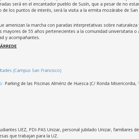
aradas será en el encantador pueblo de Susín, que a pesar de no esta
de los puntos de interés, será la visita a la ermita mozárabe de San
que amenizan la marcha con paradas interpretativas sobre naturaleza 
as mayores de 55 años pertenecientes a la comunidad universitaria o 
dad y acompañantes.
LÁRREDE
ultades (Campus San Francisco)
o-
Parking de las Piscinas Almériz de Huesca (C/ Ronda Misericordia, 
diantes UEZ, PDI-PAS Unizar, personal jubilado Unizar, familiares de
 empresas que trabajan para la UZ.