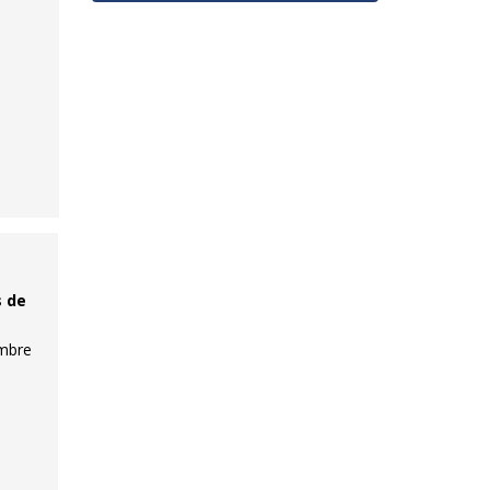
s de
embre