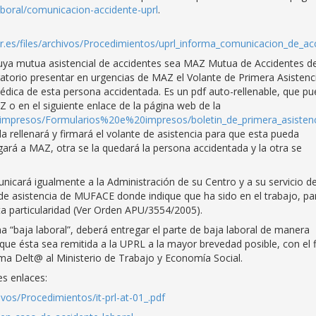
laboral/comunicacion-accidente-uprl
.
nizar.es/files/archivos/Procedimientos/uprl_informa_comunicacion_de_ac
cuya mutua asistencial de accidentes sea MAZ Mutua de Accidentes d
atorio presentar en urgencias de MAZ el Volante de Primera Asistenc
médica de esta persona accidentada. Es un pdf auto-rellenable, que p
o en el siguiente enlace de la página web de la
mpresos/Formularios%20e%20impresos/boletin_de_primera_asistenc
 rellenará y firmará el volante de asistencia para que esta pueda
egará a MAZ, otra se la quedará la persona accidentada y la otra se
icará igualmente a la Administración de su Centro y a su servicio d
e de asistencia de MUFACE donde indique que ha sido en el trabajo, pa
a particularidad (Ver Orden APU/3554/2005).
a “baja laboral”, deberá entregar el parte de baja laboral de manera
que ésta sea remitida a la UPRL a la mayor brevedad posible, con el f
ma Delt@ al Ministerio de Trabajo y Economía Social.
es enlaces:
chivos/Procedimientos/it-prl-at-01_.pdf