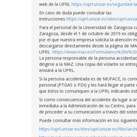
web de la UPRL
https://uprl.unizar.es/seguridad-
En caso de duda puede consultar las
instrucciones
https://uprl.unizar.es/sites/uprl.u
Para el personal de la Universidad de Zaragoza 
Zaragoza, desde el 1 de octubre de 2019 es oblig
por el que nuestra empresa solicita la atención 
descargarse directamente desde la página de MAZ 
UPRL
https://www.maz.es/Formularios%20e%20i
La persona responsable de la persona accidentada
dirigirse a la MAZ. Una copia del volante se entr
enviará a la UPRL.
Si la persona accidentada es de MUFACE, lo comun
personal (PTGAS o PDI) y les hará llegar el part
que éstos lo comuniquen a la UPRL indicando est
Si como consecuencia del accidente da lugar a un
inmediata a la Administración de su Centro, para 
de proceder a su comunicación a través del siste
Puede consultar más información en los siguient
https://uprl.unizar.es/sites/uprl.unizar.es/files/ar