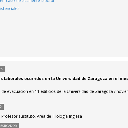
n-en-caso-de-accidente-laboral
istenciales
ES
es laborales ocurridos en la Universidad de Zaragoza en el me
 de evacuación en 11 edificios de la Universidad de Zaragoza / novi
O
Profesor sustituto. Área de Filología Inglesa
VESTIGADOR