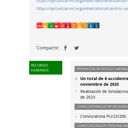
https://uprl.unizar.es/seguridad-laboral/actuacio
https://uprl.unizar.es/seguridad-laboral/centros-as
Compartir:
RECURSOS
PREVENCIÓN DE RIESGOS LABORAL
HUMANOS
Un total de 6 accident
noviembre de 2023
Realización de Simulacros
de 2023
CONVOCATORIAS DE PROFESORAD
Convocatoria PU/23/206 . 
CONVOCATORIAS DE PERSONAL IN