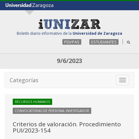
Boletín diario informativo de la
Universidad de Zaragoza
PDI/PAS
ESTUDIANTES
9/6/2023
Categorías
Toggle
navigati
RECURSOS HUMANOS
CONVOCATORIAS DE PERSONAL INVESTIGADOR
Criterios de valoración. Procedimiento
PUI/2023-154