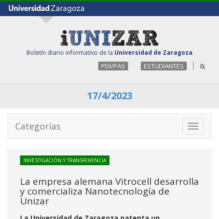
Boletín diario informativo de la
Universidad de Zaragoza
PDI/PAS
ESTUDIANTES
17/4/2023
Categorías
Toggle
navigati
INVESTIGACIÓN Y TRANSFERENCIA
La empresa alemana Vitrocell desarrolla
y comercializa Nanotecnología de
Unizar
La Universidad de Zaragoza patenta un