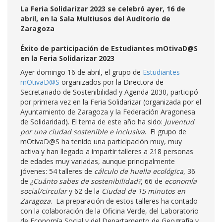
La Feria Solidarizar 2023 se celebró ayer, 16 de
abril, en la Sala Multiusos del Auditorio de
Zaragoza
Éxito de participación de Estudiantes mOtivaD@S
en la Feria Solidarizar 2023
Ayer domingo 16 de abril, el grupo de
Estudiantes
mOtivaD@S
organizados por la Directora de
Secretariado de Sostenibilidad y Agenda 2030, participó
por primera vez en la Feria Solidarizar (organizada por el
Ayuntamiento de Zaragoza y la Federación Aragonesa
de Solidaridad). El tema de este año ha sido:
Juventud
por una ciudad sostenible e inclusiva
. El grupo de
mOtivaD@S ha tenido una participación muy, muy
activa y han llegado a impartir talleres a 218 personas
de edades muy variadas, aunque principalmente
jóvenes: 54 talleres de
cálculo de huella ecológica
, 36
de
¿Cuánto sabes de sostenibilidad?
, 66 de
economía
social/circular
y 62 de la
Ciudad de 15 minutos en
Zaragoza
. La preparación de estos talleres ha contado
con la colaboración de la Oficina Verde, del Laboratorio
de Economía Social y del Departamento de Geografía y