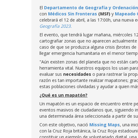
El
Departamento de Geografía y Ordenación d
con
Médicos Sin Fronteras
(MSF)
y
Mapeado C
celebrará el 12 de abril, a las 17:00h, una nueva
Geografía 2023.
El evento, que tendrá lugar mañana, miércoles 12
cartografiar zonas que no aparecen actualmente 
caso de que se produzca alguna crisis (brotes de 
llegar emergencia humanitaria en el menor tiempo 
"Aún existen zonas del planeta que no están car
herramienta vital. Nuestros equipos los usan para
evaluar sus
necesidades
o para rastrear la pr
razón es tan importante realizar mapatones; gra
estas poblaciones olvidadas y ayudar a quien má
¿Qué es un mapatón?
Un mapatón es un espacio de encuentro entre per
eventos masivos de ciudadanos que, siguiendo i
una determinada área seleccionada a partir de su
Con este objetivo, nació
Missing Maps
, una ini
con la Cruz Roja británica, la Cruz Roja estadou
constituir un ejemplo de voluntariado digital, un