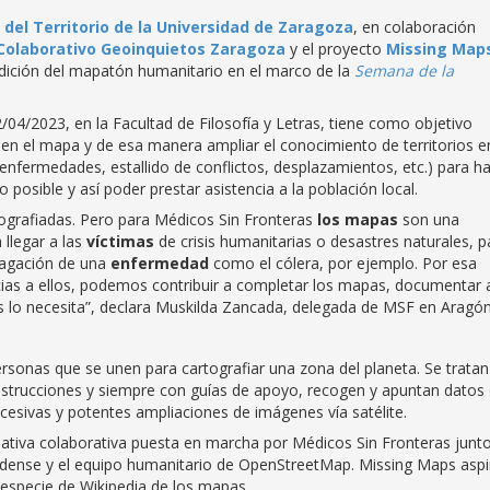
el Territorio de la Universidad de Zaragoza
, en colaboración
olaborativo Geoinquietos Zaragoza
y el proyecto
Missing Map
 edición del mapatón humanitario en el marco de la
Semana de la
/04/2023, en la Facultad de Filosofía y Letras, tiene como objetivo
en el mapa y de esa manera ampliar el conocimiento de territorios e
enfermedades, estallido de conflictos, desplazamientos, etc.) para h
posible y así poder prestar asistencia a la población local.
tografiadas. Pero para Médicos Sin Fronteras
l
os mapas
son una
 llegar a las
víctimas
de crisis humanitarias o desastres naturales, p
opagación de una
enfermedad
como el cólera, por ejemplo. Por esa
cias a ellos, podemos contribuir a completar los mapas, documentar 
s lo necesita”, declara Muskilda Zancada, delegada de MSF en Aragón
sonas que se unen para cartografiar una zona del planeta. Se tratan
nstrucciones y siempre con guías de apoyo, recogen y apuntan datos
cesivas y potentes ampliaciones de imágenes vía satélite.
ciativa colaborativa puesta en marcha por Médicos Sin Fronteras junt
nidense y el equipo humanitario de OpenStreetMap. Missing Maps aspi
a especie de Wikipedia de los mapas.