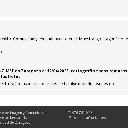
rédito. Comunidad y endeudamiento en el Maestrazgo aragonés med
o
Z-MSF en Zaragoza el 12/04/2023: cartografía zonas remotas
atástrofes
ental sobre aspectos positivos de la migración de jóvenes no
te de Imagen y Comunicación
T. 976 761 019
te de Rectorado
@
comunica@unizar.es
sidad de Zaragoza