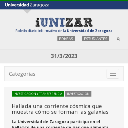
Boletín diario informativo de la
Universidad de Zaragoza
PDI/PAS
ESTUDIANTES
31/3/2023
Categorías
Toggle
navigati
INVESTIGACIÓN Y TRANSFERENCIA
INVESTIGACIÓN
Hallada una corriente cósmica que
muestra cómo se forman las galaxias
La Universidad de Zaragoza participa en el
hallazgo de una corriente de gas que alimenta